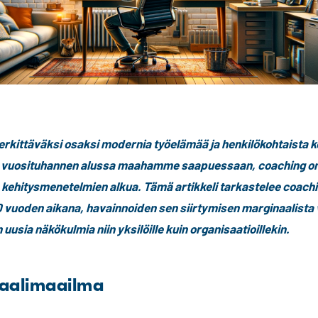
rkittäväksi osaksi modernia työelämää ja henkilökohtaista k
, vuosituhannen alussa maahamme saapuessaan, coaching o
 kehitysmenetelmien alkua. Tämä artikkeli tarkastelee coachi
vuoden aikana, havainnoiden sen siirtymisen marginaalista 
 uusia näkökulmia niin yksilöille kuin organisaatioillekin.
uaalimaailma