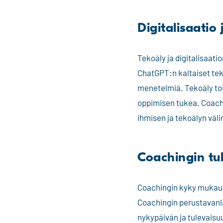
Digitalisaatio 
Tekoäly ja digitalisaat
ChatGPT:n kaltaiset tek
menetelmiä. Tekoäly toi
oppimisen tukea. Coachi
ihmisen ja tekoälyn väl
Coachingin tu
Coachingin kyky mukautu
Coachingin perustavanla
nykypäivän ja tulevaisu