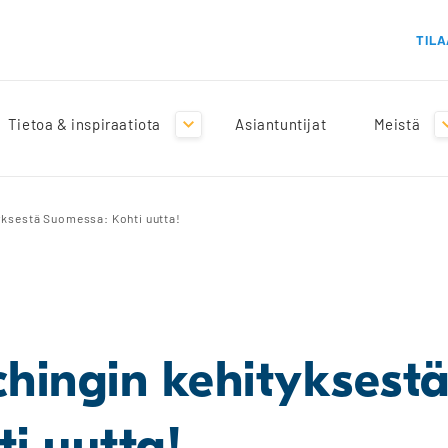
TILA
Tietoa & inspiraatiota
Asiantuntijat
Meistä
yksestä Suomessa: Kohti uutta!
hingin kehityksest
i uutta!