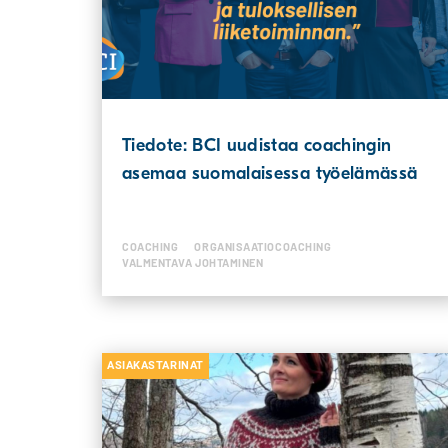
Tiedote: BCI uudistaa coachingin
asemaa suomalaisessa työelämässä
COACHING
ORGANISAATIOCOACHING
VALMENTAVA JOHTAMINEN
ASIAKASTARINAT