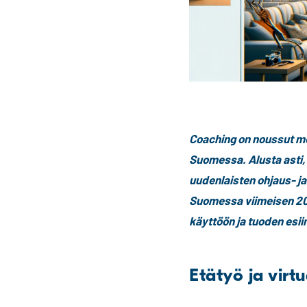
Coaching on noussut me
Suomessa. Alusta asti
uudenlaisten ohjaus- ja
Suomessa viimeisen 20 
käyttöön ja tuoden esiin
Etätyö ja virt