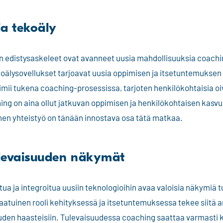
ja tekoäly
ion edistysaskeleet ovat avanneet uusia mahdollisuuksia coachin
oälysovellukset tarjoavat uusia oppimisen ja itsetuntemuksen
mii tukena coaching-prosessissa, tarjoten henkilökohtaisia oiv
ng on aina ollut jatkuvan oppimisen ja henkilökohtaisen kasvun
inen yhteistyö on tänään innostava osa tätä matkaa.
levaisuuden näkymät
a ja integroitua uusiin teknologioihin avaa valoisia näkymiä t
atuinen rooli kehityksessä ja itsetuntemuksessa tekee siitä 
uden haasteisiin. Tulevaisuudessa coaching saattaa varmasti