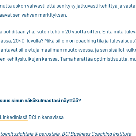
mutta uskon vahvasti että sen kyky jatkuvasti kehittyä ja vas
kaavat sen vahvan merkityksen.
 pohditaan yhä, kuten tehtiin 20 vuotta sitten. Entä mitä tule
ssä, 2040-luvulla? Mikä silloin on coaching tila ja tulevaisuu
i antavat sille etuja maailman muutoksessa, ja sen sisällöt kul
en kehityskulkujen kanssa. Tämä herättää optimistisuutta, mu
aisuus sinun näkökulmastasi näyttää?
LinkedInissä
BCI:n kanavissa
, toimitusjohtaja & perustaja, BCI Business Coaching Institute