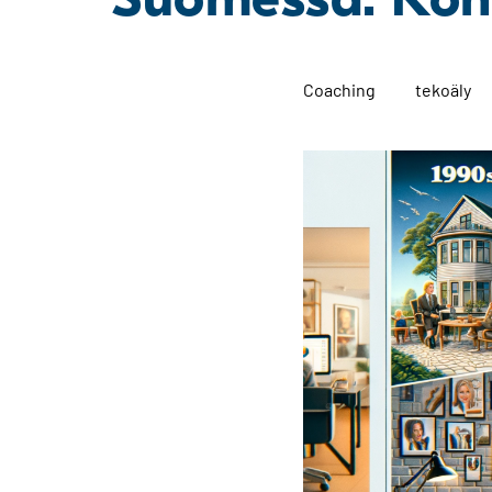
t
Coaching
tekoäly