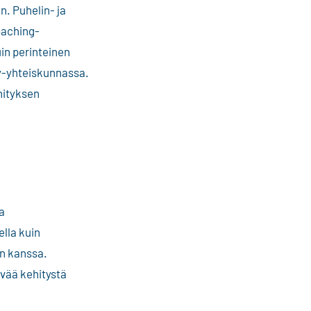
n. Puhelin- ja
oaching-
in perinteinen
y-yhteiskunnassa.
hityksen
a
lla kuin
en kanssa.
ävää kehitystä