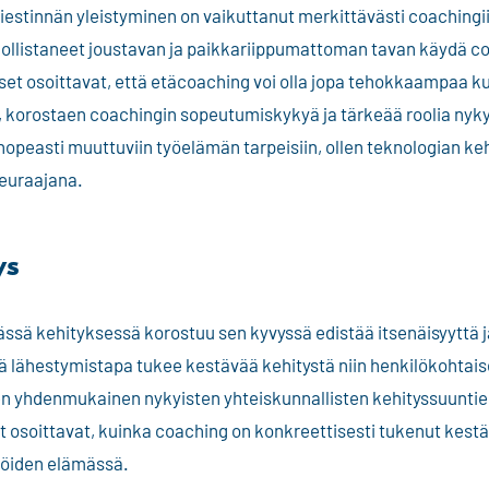
viestinnän yleistyminen on vaikuttanut merkittävästi coachingii
ollistaneet joustavan ja paikkariippumattoman tavan käydä c
et osoittavat, että etäcoaching voi olla jopa tehokkaampaa ku
 korostaen coachingin sopeutumiskykyä ja tärkeää roolia nyk
opeasti muuttuviin työelämän tarpeisiin, ollen teknologian ke
seuraajana.
ys
ässä kehityksessä korostuu sen kyvyssä edistää itsenäisyyttä j
 lähestymistapa tukee kestävää kehitystä niin henkilökohtaise
len yhdenmukainen nykyisten yhteiskunnallisten kehityssuunti
t osoittavat, kuinka coaching on konkreettisesti tukenut kest
ilöiden elämässä.