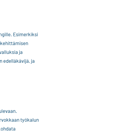
gille. Esimerkiksi
 kehittämisen
alluksia ja
 edelläkävijä, ja
ulevaan.
arvokkaan työkalun
 kohdata