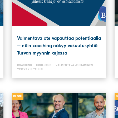
Valmentava ote vapauttaa potentiaalia
– näin coaching näkyy vakuutusyhtiö
Turvan myynnin arjessa
COACHING
KOULUTUS
VALMENTAVA JOHTAMINEN
YRITYSKULTTUURI
BLOGI
B