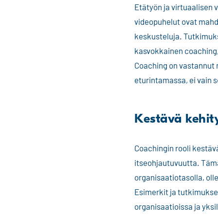
Etätyön ja virtuaalisen 
videopuhelut ovat mahd
keskusteluja. Tutkimuks
kasvokkainen coaching,
Coaching on vastannut n
eturintamassa, ei vain 
Kestävä kehit
Coachingin rooli kestäv
itseohjautuvuutta. Tämä
organisaatiotasolla, ol
Esimerkit ja tutkimukse
organisaatioissa ja yks