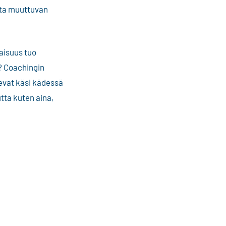
tata muuttuvan
vaisuus tuo
s? Coachingin
kevat käsi kädessä
tta kuten aina,