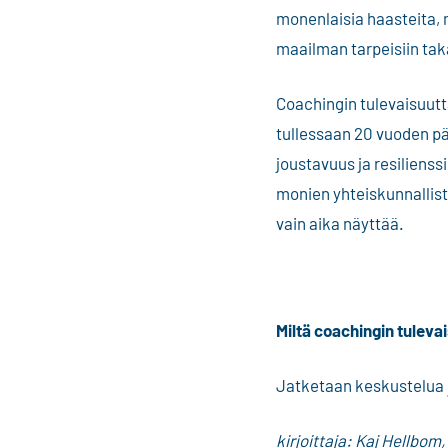
monenlaisia haasteita, 
maailman tarpeisiin ta
Coachingin tulevaisuutta
tullessaan 20 vuoden pää
joustavuus ja resilienss
monien yhteiskunnallist
vain aika näyttää.
Miltä coachingin tulev
Jatketaan keskustelua
kirjoittaja: Kaj Hellbom