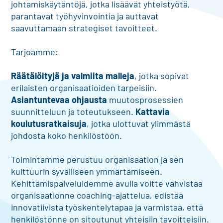
johtamiskäytäntöjä, jotka lisäävät yhteistyötä,
parantavat työhyvinvointia ja auttavat
saavuttamaan strategiset tavoitteet.
Tarjoamme:
Räätälöityjä ja valmiita malleja
, jotka sopivat
erilaisten organisaatioiden tarpeisiin.
Asiantuntevaa ohjausta
muutosprosessien
suunnitteluun ja toteutukseen.
Kattavia
koulutusratkaisuja
, jotka ulottuvat ylimmästä
johdosta koko henkilöstöön.
Toimintamme perustuu organisaation ja sen
kulttuurin syvälliseen ymmärtämiseen.
Kehittämispalveluidemme avulla voitte vahvistaa
organisaationne coaching-ajattelua, edistää
innovatiivista työskentelytapaa ja varmistaa, että
henkilöstönne on sitoutunut yhteisiin tavoitteisiin.