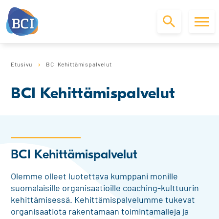
S
k
Etusivu
BCI Kehittämispalvelut
i
p
BCI Kehittämispalvelut
t
o
c
o
n
t
BCI Kehittämispalvelut
e
n
Olemme olleet luotettava kumppani monille
t
suomalaisille organisaatioille coaching-kulttuurin
kehittämisessä. Kehittämispalvelumme tukevat
organisaatiota rakentamaan toimintamalleja ja