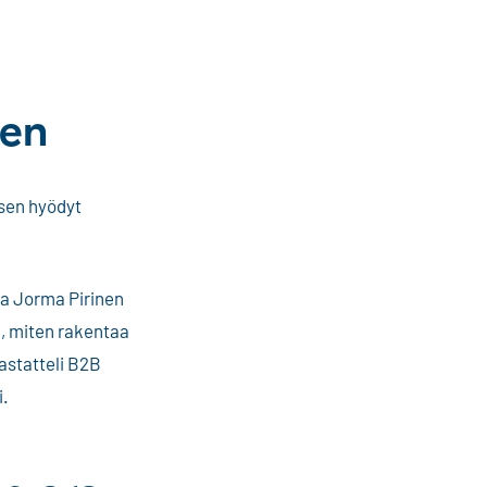
een
 sen hyödyt
ja Jorma Pirinen
ä, miten rakentaa
astatteli B2B
i.