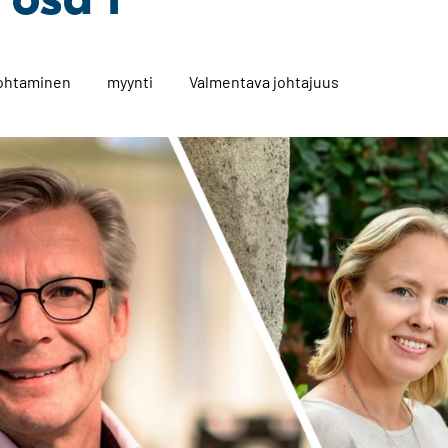
johtaminen
myynti
Valmentava johtajuus