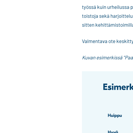
työssä kuin urheilussa 
toistoja sekä harjoittel
sitten kehittämistoimil
Valmentava ote keskitty
Kuvan esimerkissä ”Paav