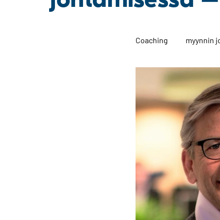
t
Coaching
myynnin 