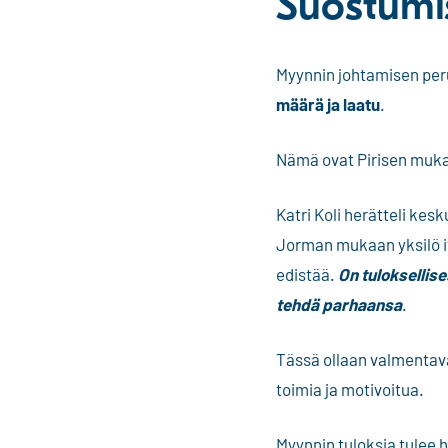
Suostumi
Myynnin johtamisen per
määrä ja laatu
.
Nämä ovat Pirisen mukaa
Katri Koli herätteli kes
Jorman mukaan yksilö it
edistää.
On tuloksellise
tehdä parhaansa
.
Tässä ollaan valmentava
toimia ja motivoitua.
Myynnin tuloksia tulee 