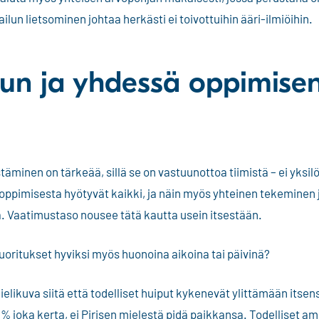
ilun lietsominen johtaa herkästi ei toivottuihin ääri-ilmiöihin.
lun ja yhdessä oppimise
äminen on tärkeää, sillä se on vastuunottoa tiimistä – ei yksi
ppimisesta hyötyvät kaikki, ja näin myös yhteinen tekeminen j
a. Vaatimustaso nousee tätä kautta usein itsestään.
suoritukset hyviksi myös huonoina aikoina tai päivinä?
ielikuva siitä että todelliset huiput kykenevät ylittämään itsens
 joka kerta, ei Pirisen mielestä pidä paikkansa. Todelliset amm