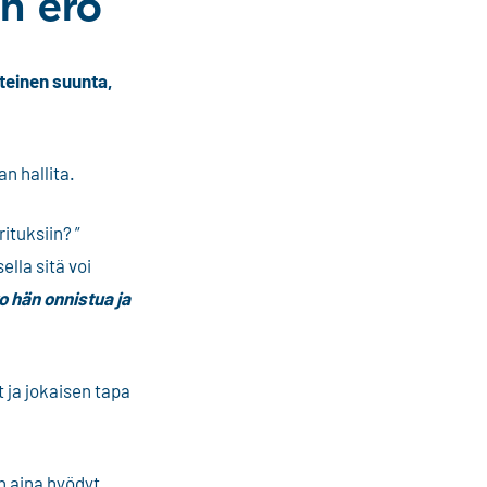
n ero
teinen suunta,
n hallita.
ituksiin? ”
lla sitä voi
o hän onnistua ja
 ja jokaisen tapa
n aina hyödyt