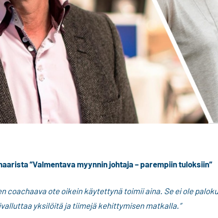
naarista ”Valmentava myynnin johtaja – parempiin tuloksiin”
 coachaava ote oikein käytettynä toimii aina. Se ei ole palok
ivalluttaa yksilöitä ja tiimejä kehittymisen matkalla.”