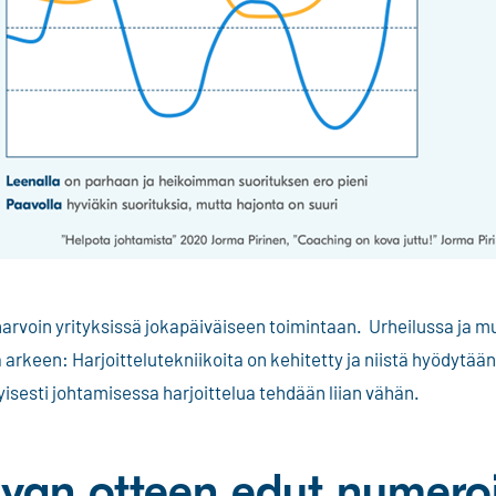
 harvoin yrityksissä jokapäiväiseen toimintaan. Urheilussa ja m
 arkeen: Harjoittelutekniikoita on kehitetty ja niistä hyödytään
yisesti johtamisessa harjoittelua tehdään liian vähän.
van otteen edut numero