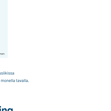
usiikissa
 monella tavalla.
ina