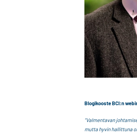
Blogikooste BCI:n webi
”Valmentavan johtamisen
mutta hyvin hallittuna o