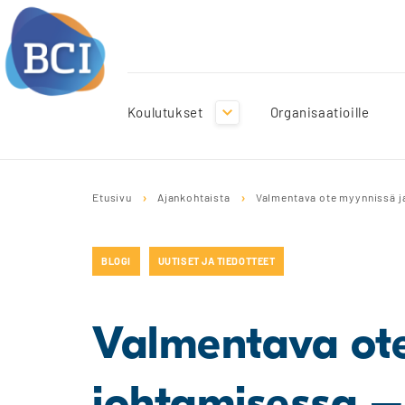
Koulutukset
Organisaatioille
S
k
Etusivu
Ajankohtaista
Valmentava ote myynnissä j
i
p
t
BLOGI
UUTISET JA TIEDOTTEET
o
c
o
n
Valmentava ot
t
e
n
johtamisessa –