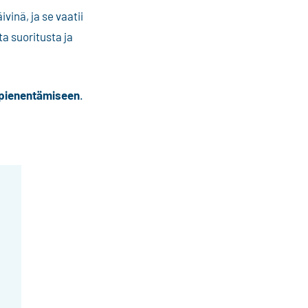
inä, ja se vaatii
a suoritusta ja
 pienentämiseen
.