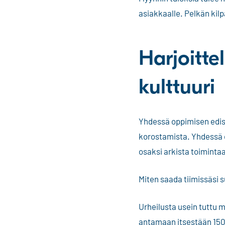
asiakkaalle. Pelkän kilpa
Harjoitte
kulttuuri
Yhdessä oppimisen edist
korostamista. Yhdessä o
osaksi arkista toiminta
Miten saada tiimissäsi 
Urheilusta usein tuttu m
antamaan itsestään 150%