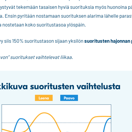
pystyvät tekemään tasaisen hyviä suorituksia myös huonoina päiv
ua. Ensin pyritään nostamaan suorituksen alarima lähelle parast
la nostetaan koko suoritustasoa ylöspäin.
y siis 150% suoritustason sijaan yksilön
suoritusten hajonnan
on” suoritukset vaihtelevat liikaa.