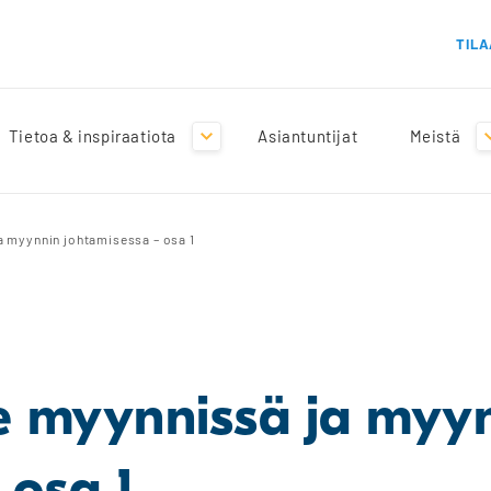
TILA
Tietoa & inspiraatiota
Asiantuntijat
Meistä
a myynnin johtamisessa – osa 1
e myynnissä ja myy
 osa 1