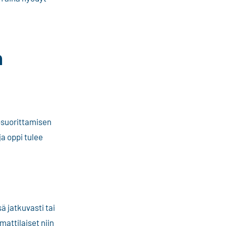
n
lösuorittamisen
a oppi tulee
ä jatkuvasti tai
attilaiset niin