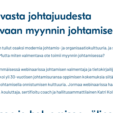
vasta johtajuudesta
vaan myynnin johtamis
tullut osaksi modernia johtamis- ja organisaatiokulttuuria, ja
i. Mutta miten valmentava ote toimii myynnin johtamisessa?
mäisessä webinaarissa johtamisen valmentaja ja tietokirjaili
akoi yli 30-vuotisen johtamisuransa oppimisen kokemuksia siit
johtamisella onnistumisen kulttuuria. Jormaa webinaarissa ha
ouluttaja, sertifioitu coach ja hallitusammattilainen Katri Kol