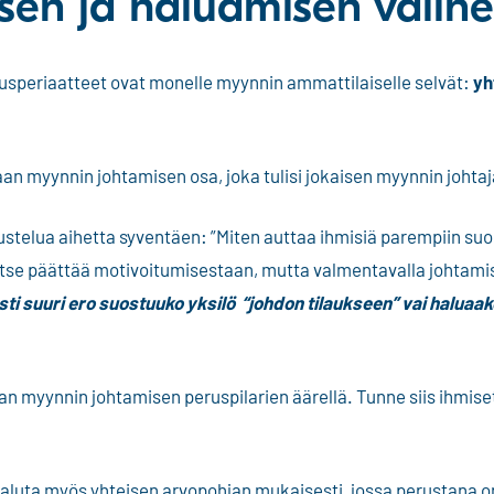
sen ja haluamisen väline
usperiaatteet ovat monelle myynnin ammattilaiselle selvät:
yh
n myynnin johtamisen osa, joka tulisi jokaisen myynnin johtaja
kustelua aihetta syventäen: ”Miten auttaa ihmisiä parempiin suor
se päättää motivoitumisestaan, mutta valmentavalla johtamise
sti suuri ero suostuuko yksilö “johdon tilaukseen” vai haluaak
n myynnin johtamisen peruspilarien äärellä. Tunne siis ihmiset
haluta myös yhteisen arvopohjan mukaisesti, jossa perustana o