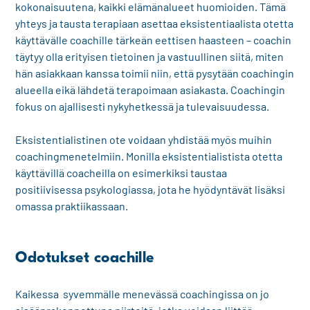
kokonaisuutena, kaikki elämänalueet huomioiden. Tämä
yhteys ja tausta terapiaan asettaa eksistentiaalista otetta
käyttävälle coachille tärkeän eettisen haasteen – coachin
täytyy olla erityisen tietoinen ja vastuullinen siitä, miten
hän asiakkaan kanssa toimii niin, että pysytään coachingin
alueella eikä lähdetä terapoimaan asiakasta. Coachingin
fokus on ajallisesti nykyhetkessä ja tulevaisuudessa.
Eksistentialistinen ote voidaan yhdistää myös muihin
coachingmenetelmiin. Monilla eksistentialistista otetta
käyttävillä coacheilla on esimerkiksi taustaa
positiivisessa psykologiassa, jota he hyödyntävät lisäksi
omassa praktiikassaan.
Odotukset coachille
Kaikessa syvemmälle menevässä coachingissa on jo