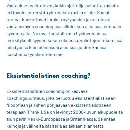
Vastaukset vaihtelevat, kukin ajattelija painottaa asioita
eri tavoin, joten yhtä yhtenäistä mallia ei ole. Samat
teemat koskettavat ihmisiä nykyäänkin ja ne tulevat
vastaan myös coachingissa silloin, kun asioissa mennään
syvemmälle. Ne ovat taustalla niin hyvinvoinnissa,
merkityksellisyyden kokemuksessa, valintojen tekemissä
niin työssä kuin elämässä; asioissa, joiden kanssa
coacheina työskentelemme
Eksistentialistinen coaching?
Eksistentialistinen coaching on kasvava
coachingsuuntaus, joka perustuu eksistentialistiseen
filosofiaan ja siihen pohjaavaan eksistentialistiseen
terapiaan (Frankl). Se on levinnyt 2000-luvun alkupuolelta
alun perin Keski-Euroopassa ja Britanniassa. Se antaa
keinoja ja välineitä käsitellä asiakkaan tilannetta