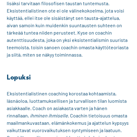
lisäksi tarvitaan filosofisen taustan tuntemusta.
Eksistentialistinen ote ei ole välinekokoelma, jota voisi
käyttää, ellei itse ole sisäistänyt sen tausta-ajattelua,
aivan samoin kuin muidenkin suuntausten suhteen on
tärkeää tuntea niiden perusteet. Kyse on coachin
autenttisuudesta, joka on yksi eksistentialismin suurista
teemoista, toisin sanoen coachin omasta käyttöteoriasta
ja siitä, miten se näkyy toiminnassa.
Lopuksi
Eksistentialistinen coaching korostaa kohtaamista,
läsnäoloa, luottamuksellisen ja turvallisen tilan luomista
asiakkaalle. Coach on asiakasta varten ja hänen
rinnallaan,
ihminen ihmiselle
. Coachin tietoisuus omasta
maailmankuvastaan, elämänkokemus ja ajattelun kypsyys
vaikuttavat vuorovaikutuksen syntymiseen ja laatuun.