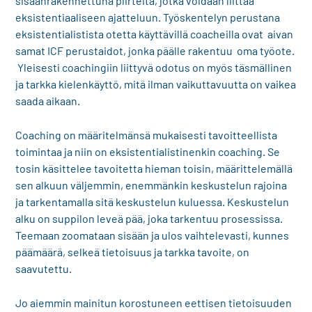
sisäänrakennettuna piirteitä, jotka voidaan liittää
eksistentiaaliseen ajatteluun. Työskentelyn perustana
eksistentialistista otetta käyttävillä coacheilla ovat aivan
samat ICF perustaidot, jonka päälle rakentuu oma työote.
Yleisesti coachingiin liittyvä odotus on myös täsmällinen
ja tarkka kielenkäyttö, mitä ilman vaikuttavuutta on vaikea
saada aikaan.
Coaching on määritelmänsä mukaisesti tavoitteellista
toimintaa ja niin on eksistentialistinenkin coaching. Se
tosin käsittelee tavoitetta hieman toisin, määrittelemällä
sen alkuun väljemmin, enemmänkin keskustelun rajoina
ja tarkentamalla sitä keskustelun kuluessa. Keskustelun
alku on suppilon leveä pää, joka tarkentuu prosessissa.
Teemaan zoomataan sisään ja ulos vaihtelevasti, kunnes
päämäärä, selkeä tietoisuus ja tarkka tavoite, on
saavutettu.
Jo aiemmin mainitun korostuneen eettisen tietoisuuden