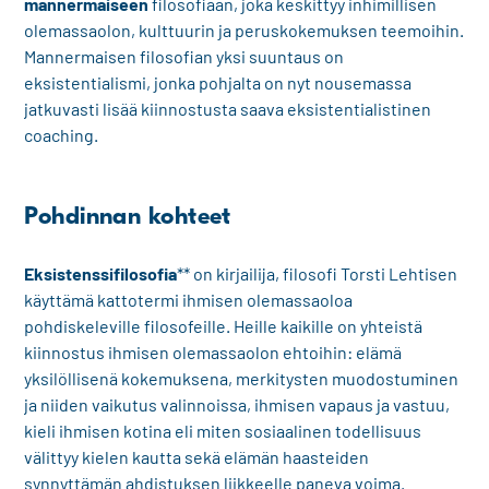
mannermaiseen
filosofiaan, joka keskittyy inhimillisen
olemassaolon, kulttuurin ja peruskokemuksen teemoihin.
Mannermaisen filosofian yksi suuntaus on
eksistentialismi, jonka pohjalta on nyt nousemassa
jatkuvasti lisää kiinnostusta saava eksistentialistinen
coaching.
Pohdinnan kohteet
Eksistenssifilosofia
** on kirjailija, filosofi Torsti Lehtisen
käyttämä kattotermi ihmisen olemassaoloa
pohdiskeleville filosofeille. Heille kaikille on yhteistä
kiinnostus ihmisen olemassaolon ehtoihin: elämä
yksilöllisenä kokemuksena, merkitysten muodostuminen
ja niiden vaikutus valinnoissa, ihmisen vapaus ja vastuu,
kieli ihmisen kotina eli miten sosiaalinen todellisuus
välittyy kielen kautta sekä elämän haasteiden
synnyttämän ahdistuksen liikkeelle paneva voima.