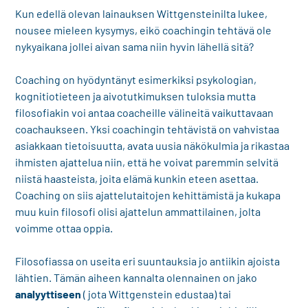
Kun edellä olevan lainauksen Wittgensteinilta lukee,
nousee mieleen kysymys, eikö coachingin tehtävä ole
nykyaikana jollei aivan sama niin hyvin lähellä sitä?
Coaching on hyödyntänyt esimerkiksi psykologian,
kognitiotieteen ja aivotutkimuksen tuloksia mutta
filosofiakin voi antaa coacheille välineitä vaikuttavaan
coachaukseen. Yksi coachingin tehtävistä on vahvistaa
asiakkaan tietoisuutta, avata uusia näkökulmia ja rikastaa
ihmisten ajattelua niin, että he voivat paremmin selvitä
niistä haasteista, joita elämä kunkin eteen asettaa.
Coaching on siis ajattelutaitojen kehittämistä ja kukapa
muu kuin filosofi olisi ajattelun ammattilainen, jolta
voimme ottaa oppia.
Filosofiassa on useita eri suuntauksia jo antiikin ajoista
lähtien. Tämän aiheen kannalta olennainen on jako
analyyttiseen
( jota Wittgenstein edustaa) tai