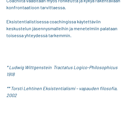
Coachilta vaaditaan myös rohkeutta ja kykyä rakentavaan
konfrontaatioon tarvittaessa.
Eksistentialistisessa coachingissa käytettäviin
keskustelun jäsennysmalleihin ja menetelmiin palataan
toisessa yhteydessä tarkemmin.
* Ludwig Wittgenstein Tractatus Logico-Philosophicus
1918
** Torsti Lehtinen Eksistentialismi – vapauden filosofia,
2002