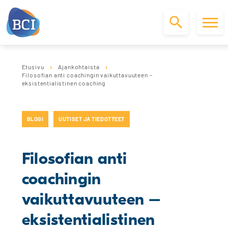
S
k
Etusivu
Ajankohtaista
i
Filosofian anti coachingin vaikuttavuuteen –
p
eksistentialistinen coaching
t
o
c
BLOGI
UUTISET JA TIEDOTTEET
o
n
t
Filosofian anti
e
n
coachingin
t
vaikuttavuuteen –
eksistentialistinen