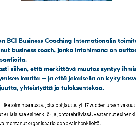
n BCI Business Coaching Internationalin toimit
nut business coach, jonka intohimona on auttaa
saatioita.
sti siihen, että merkittävä muutos syntyy ihmis
ymisen kautta – ja että jokaisella on kyky kasv
uutta, yhteistyötä ja tuloksentekoa.
liiketoimintatausta, joka pohjautuu yli 17 vuoden uraan vakuut
t erilaisissa esihenkilö- ja johtotehtävissä, vastannut esihenk
valmentanut organisaatioiden avainhenkilöitä.