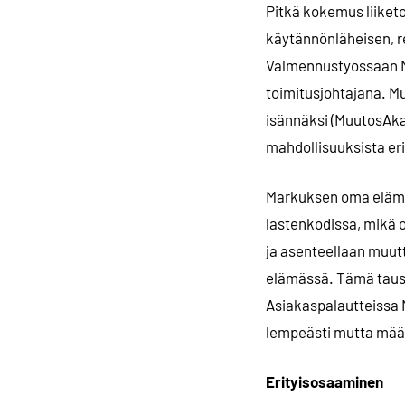
Pitkä kokemus liiket
käytännönläheisen, re
Valmennustyössään M
toimitusjohtajana. M
isännäksi (MuutosAka
mahdollisuuksista eri
Markuksen oma elämänp
lastenkodissa, mikä o
ja asenteellaan muutt
elämässä. Tämä tausta
Asiakaspalautteissa M
lempeästi mutta määrä
Erityisosaaminen