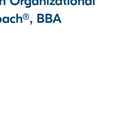
n Organizational
Coach®, BBA