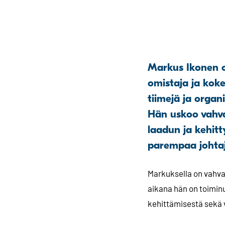
Markus Ikonen o
omistaja ja koke
tiimejä ja organi
Hän uskoo vahva
laadun ja kehitt
parempaa johtaj
Markuksella on vahva 
aikana hän on toiminu
kehittämisestä sekä 