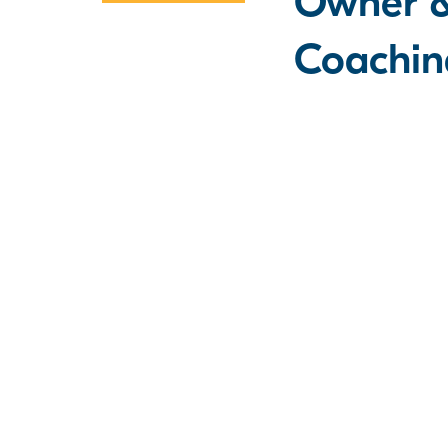
Owner &
t
Coachin