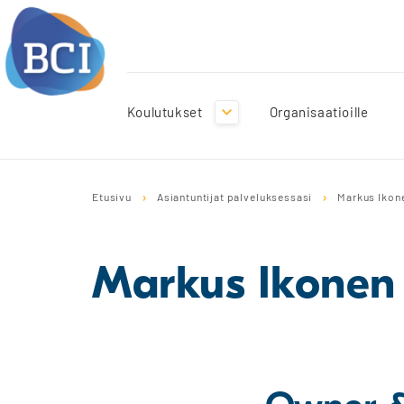
Koulutukset
Organisaatioille
S
k
Etusivu
Asiantuntijat palveluksessasi
Markus Ikon
i
p
t
o
Markus Ikonen
c
o
n
t
e
n