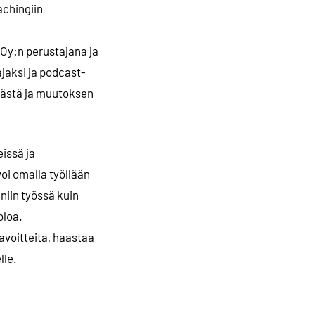
achingiin
y:n perustajana ja
jaksi ja podcast-
mästä ja muutoksen
issä ja
oi omalla työllään
niin työssä kuin
oloa.
avoitteita, haastaa
lle.