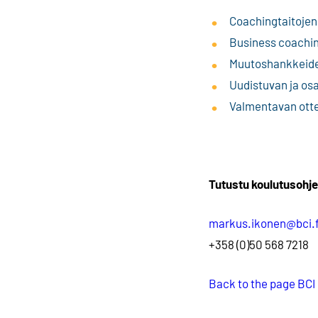
Coachingtaitojen 
Business coaching 
Muutoshankkeiden 
Uudistuvan ja osa
Valmentavan otte
Tutustu koulutusohjel
markus.ikonen@bci.f
+358 (0)50 568 7218
Back to the page BCI