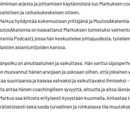
oiminnan arjesta ja johtamisen käytännöistä tuo Markuksen co
alistisen ja ratkaisukeskeisen otteen.
arkus hyödyntää kokemustaan yrittäjänä ja MuutosAkatemia O
uutosAkatemia on kasvattanut Markuksen tunnetuksi valmenta
temia Podcast), jossa hän keskustelee johtajuudesta, työelä
laisten asiantuntijoiden kanssa.
olku on ainutlaatuinen ja vaikuttava. Hän varttui sijaisperhe
n muovannut hänen arvojaan ja uskoaan siihen, että jokainen v
aa suuntaansa ja kasvaa vahvaksi ja vaikuttavaksi ihmiseksi – 
 antaa hänen coachingilleen syvyyttä, aitoutta ja aitoa läsnä
arkus saa kiitosta erityisesti kyvystään kuunnella, kirkastaa t
tietoisesti sekä luoda turvallinen ja rohkaiseva tila muutokse