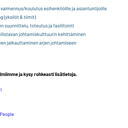
valmennus/koulutus esihenkilöille ja asiantuntijoille
(yksilöt & tiimit)
suunnittelu, toteutus ja fasilitointi
llistavan johtamiskulttuurin kehittäminen
en jalkauttaminen arjen johtamiseen
miimme ja kysy rohkeasti lisätietoja.
i
 People