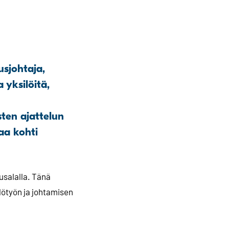
usjohtaja,
 yksilöitä,
ten ajattelun
aa kohti
usalalla. Tänä
ilötyön ja johtamisen