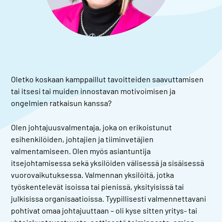
Oletko koskaan kamppaillut tavoitteiden saavuttamisen
tai itsesi tai muiden innostavan motivoimisen ja
ongelmien ratkaisun kanssa?
Olen johtajuusvalmentaja, joka on erikoistunut
esihenkilöiden, johtajien ja tiiminvetäjien
valmentamiseen. Olen myös asiantuntija
itsejohtamisessa sekä yksilöiden välisessä ja sisäisessä
vuorovaikutuksessa. Valmennan yksilöitä, jotka
työskentelevät isoissa tai pienissä, yksityisissä tai
julkisissa organisaatioissa. Tyypillisesti valmennettavani
pohtivat omaa johtajuuttaan – oli kyse sitten yritys- tai