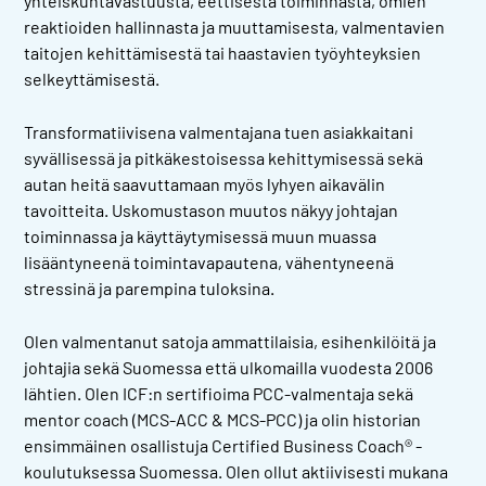
yhteiskuntavastuusta, eettisestä toiminnasta, omien
reaktioiden hallinnasta ja muuttamisesta, valmentavien
taitojen kehittämisestä tai haastavien työyhteyksien
selkeyttämisestä.
Transformatiivisena valmentajana tuen asiakkaitani
syvällisessä ja pitkäkestoisessa kehittymisessä sekä
autan heitä saavuttamaan myös lyhyen aikavälin
tavoitteita. Uskomustason muutos näkyy johtajan
toiminnassa ja käyttäytymisessä muun muassa
lisääntyneenä toimintavapautena, vähentyneenä
stressinä ja parempina tuloksina.
Olen valmentanut satoja ammattilaisia, esihenkilöitä ja
johtajia sekä Suomessa että ulkomailla vuodesta 2006
lähtien. Olen ICF:n sertifioima PCC-valmentaja sekä
mentor coach (MCS-ACC & MCS-PCC) ja olin historian
ensimmäinen osallistuja Certified Business Coach® -
koulutuksessa Suomessa. Olen ollut aktiivisesti mukana