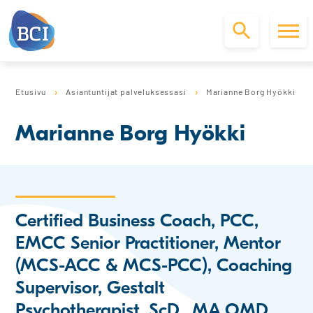
S
k
Etusivu
Asiantuntijat palveluksessasi
Marianne Borg Hyökki
i
p
Marianne Borg Hyökki
t
o
c
o
n
t
Certified Business Coach, PCC,
e
n
EMCC Senior Practitioner, Mentor
t
(MCS-ACC & MCS-PCC), Coaching
Supervisor, Gestalt
Psychotherapist, ScD., MA OMD