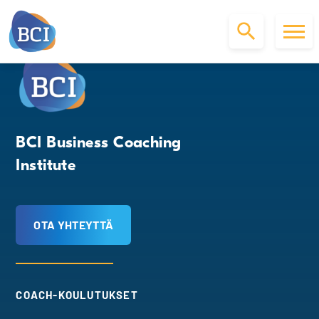
S
k
i
p
t
o
BCI Business Coaching
c
Institute
o
n
t
e
OTA YHTEYTTÄ
n
t
COACH-KOULUTUKSET