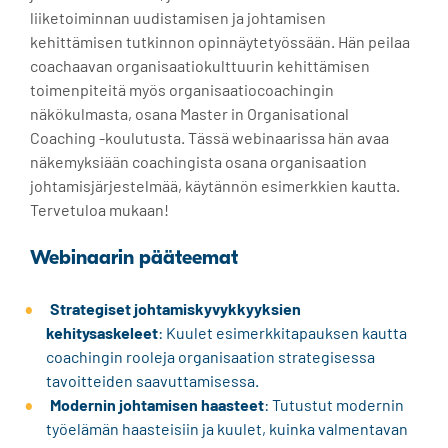
liiketoiminnan uudistamisen ja johtamisen
kehittämisen tutkinnon opinnäytetyössään. Hän peilaa
coachaavan organisaatiokulttuurin kehittämisen
toimenpiteitä myös organisaatiocoachingin
näkökulmasta, osana Master in Organisational
Coaching -koulutusta. Tässä webinaarissa hän avaa
näkemyksiään coachingista osana organisaation
johtamisjärjestelmää, käytännön esimerkkien kautta.
Tervetuloa mukaan!
Webinaarin pääteemat
Strategiset johtamiskyvykkyyksien
kehitysaskeleet
: Kuulet esimerkkitapauksen kautta
coachingin rooleja organisaation strategisessa
tavoitteiden saavuttamisessa.
Modernin johtamisen haasteet
: Tutustut modernin
työelämän haasteisiin ja kuulet, kuinka valmentavan