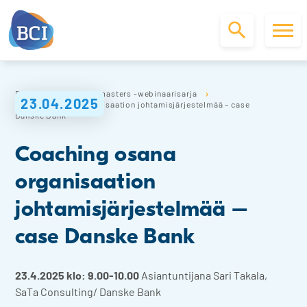
S
k
Etusivu
#changemasters -webinaarisarja
i
23.04.2025
Coaching osana organisaation johtamisjärjestelmää – case
p
Danske Bank
t
o
Coaching osana
c
o
organisaation
n
t
johtamisjärjestelmää –
e
case Danske Bank
n
t
23.4.2025 klo: 9.00-10.00
Asiantuntijana Sari Takala,
SaTa Consulting/ Danske Bank