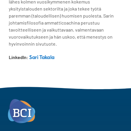
lähes kolmen vuosikymmenen kokemus
yksityistalouden sektorilta ja joka tekee työtä
paremman (taloudellisen) huomisen puolesta. Sarin
johtamisfilosofia ammatticoachina perustuu
tavoitteelliseen ja vaikuttavaan, valmentavaan
vuorovaikutukseen ja hän uskoo, että menestys on
hyvinvoinnin sivutuote.
LinkedIn:
Sari Takala