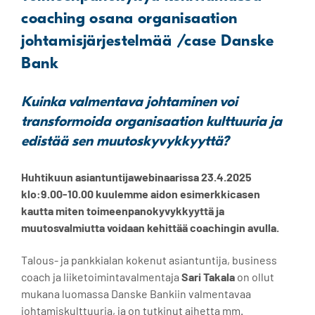
coaching osana organisaation
johtamisjärjestelmää /case Danske
Bank
Kuinka valmentava johtaminen voi
transformoida organisaation kulttuuria ja
edistää sen muutoskyvykkyyttä?
Huhtikuun asiantuntijawebinaarissa 23.4.2025
klo:9.00-10.00 kuulemme aidon esimerkkicasen
kautta miten toimeenpanokyvykkyyttä ja
muutosvalmiutta voidaan kehittää coachingin avulla.
Talous- ja pankkialan kokenut asiantuntija, business
coach ja liiketoimintavalmentaja
Sari Takala
on ollut
mukana luomassa Danske Bankiin valmentavaa
johtamiskulttuuria, ja on tutkinut aihetta mm.