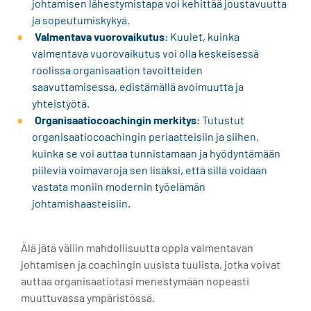
johtamisen lähestymistapa voi kehittää joustavuutta
ja sopeutumiskykyä.
Valmentava vuorovaikutus
: Kuulet, kuinka
valmentava vuorovaikutus voi olla keskeisessä
roolissa organisaation tavoitteiden
saavuttamisessa, edistämällä avoimuutta ja
yhteistyötä.
Organisaatiocoachingin merkitys
: Tutustut
organisaatiocoachingin periaatteisiin ja siihen,
kuinka se voi auttaa tunnistamaan ja hyödyntämään
piileviä voimavaroja sen lisäksi, että sillä voidaan
vastata moniin modernin työelämän
johtamishaasteisiin.
Älä jätä väliin mahdollisuutta oppia valmentavan
johtamisen ja coachingin uusista tuulista, jotka voivat
auttaa organisaatiotasi menestymään nopeasti
muuttuvassa ympäristössä.