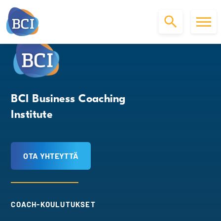
S
k
i
p
t
o
BCI Business Coaching
c
Institute
o
n
t
e
OTA YHTEYTTÄ
n
t
COACH-KOULUTUKSET