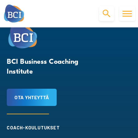
S
k
i
p
t
o
BCI Business Coaching
c
Institute
o
n
t
e
OTA YHTEYTTÄ
n
t
COACH-KOULUTUKSET