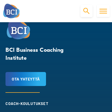
S
k
i
p
t
o
BCI Business Coaching
c
Institute
o
n
t
e
OTA YHTEYTTÄ
n
t
COACH-KOULUTUKSET