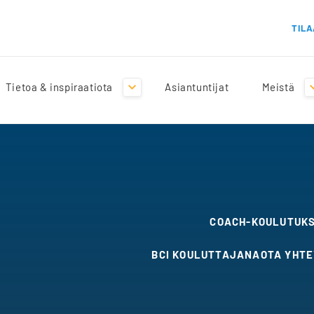
TILA
Tietoa & inspiraatiota
Asiantuntijat
Meistä
COACH-KOULUTUK
BCI KOULUTTAJANA
OTA YHT