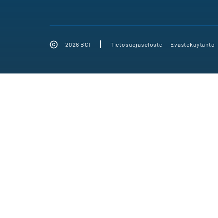
2026 BCI
Tietosuojaseloste
Evästekäytäntö